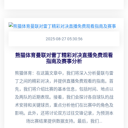
2025-08-27 05:30:56
熊猫体育曼联对雷丁精彩对决直播免费观看
指南及赛事分析
熊猫体育：在这篇文章中，我们将深入分析曼联与雷
丁之间的精彩对决，并提供直播免费观看的指南。首
先，我们将介绍比赛的基本信息，包括时间、地点以
及两队的近期表现。接着，我们会探讨各自球队的战
术安排和关键球员，重点分析他们在比赛中的角色及
影响。此外，还将讨论双方过往交锋记录，为预测本
场比赛结果提供数据支持。最后，我们...