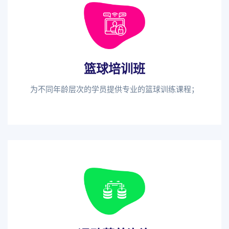
篮球培训班
为不同年龄层次的学员提供专业的篮球训练课程；