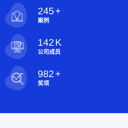
245
+
案例
142
K
公司成员
982
+
奖项