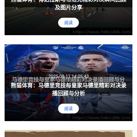
及图片分享
阅读
2025-08-11 14:05:43
熊猫体育：马德里竞技与皇家马德里精彩对决录
播回顾与分析
阅读