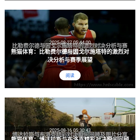
2025-08-27 05:44:00
熊猫体育：比勒费尔德与因戈尔施塔特的激烈对
决分析与赛季展望
阅读
2025-08-16 05:30:43
熊猫体育：博达拉斯与布洛克精彩对决瞬间回顾