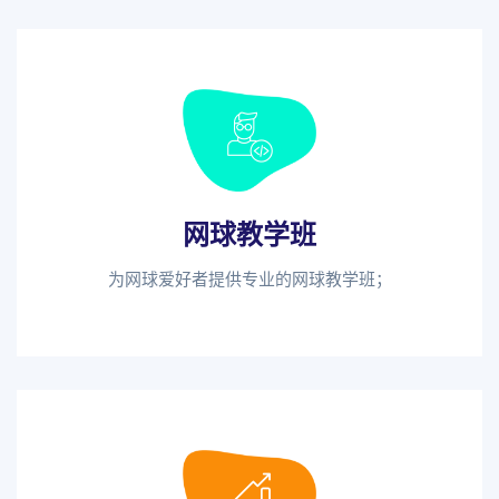
网球教学班
为网球爱好者提供专业的网球教学班；